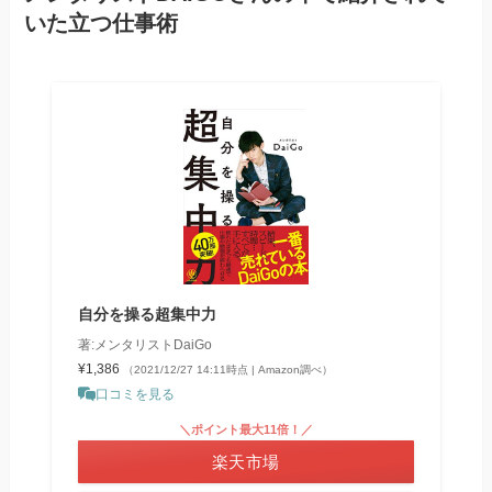
いた立つ仕事術
自分を操る超集中力
著:メンタリストDaiGo
¥1,386
（2021/12/27 14:11時点 | Amazon調べ）
口コミを見る
＼ポイント最大11倍！／
楽天市場